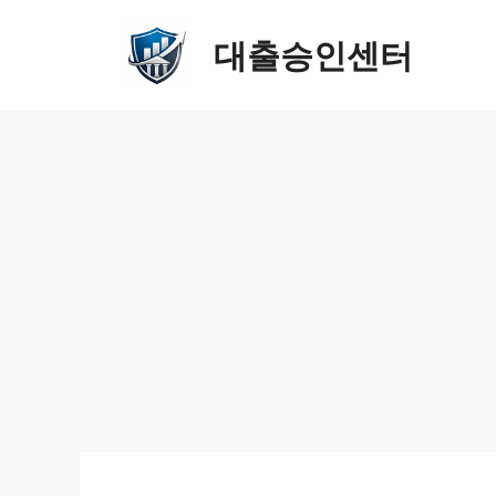
컨
대출승인센터
텐
츠
로
건
너
뛰
기