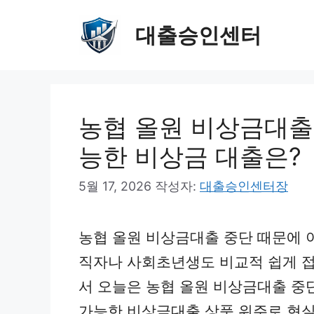
컨
대출승인센터
텐
츠
로
건
농협 올원 비상금대출 
너
능한 비상금 대출은?
뛰
기
5월 17, 2026
작성자:
대출승인센터장
농협 올원 비상금대출 중단 때문에 
직자나 사회초년생도 비교적 쉽게 접
서 오늘은 농협 올원 비상금대출 중
가능한 비상금대출 상품 위주로 현