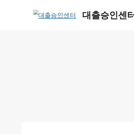
컨
대출승인센
텐
츠
로
건
너
뛰
기